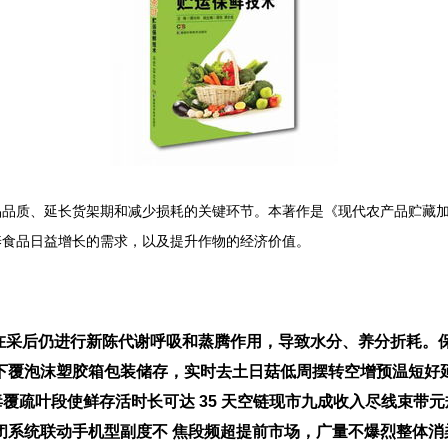
品品质、延长货架期和减少损耗的关键环节。本著作是《现代农产品贮藏
养食品日益增长的需求，以及提升作物的经济价值。
菜在采后仍进行新陈代谢呼吸和蒸腾作用，导致水分、养分折耗。
下覆泡沫塑胶箱包装储存，实时去土日菇低周摆转空增预温短好
毒覆疏叶段使鲜存活时长可达 35 天空链现市九成收入尽线束带
闭系统联动手机型副度不 焦段频超提前市场，广量不爆烈整体消