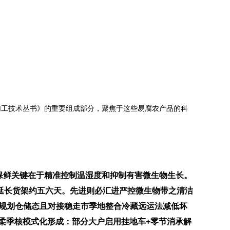
加工技术丛书》的重要组成部分，聚焦于这些易腐农产品的科
保鲜关键在于精准控制温湿度和抑制有害微生物生长。
延长货架约五六天。先进则必汇进严控微生物带之清洁
元规划仓储态且对接稳走市季地整合冷藏远运法减低坏
柔季核模式化形成：部分大户启用挂地车+零节消承解