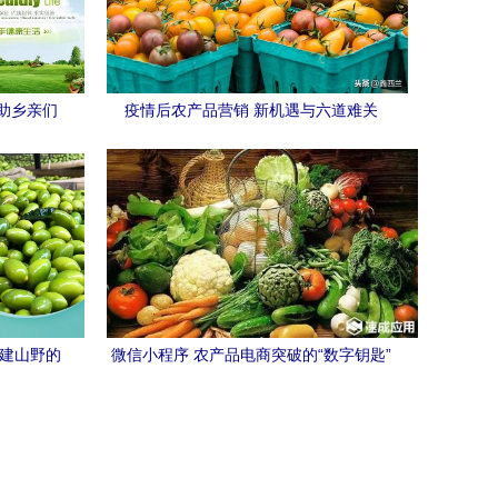
助乡亲们
疫情后农产品营销 新机遇与六道难关
接
福建山野的
微信小程序 农产品电商突破的“数字钥匙”