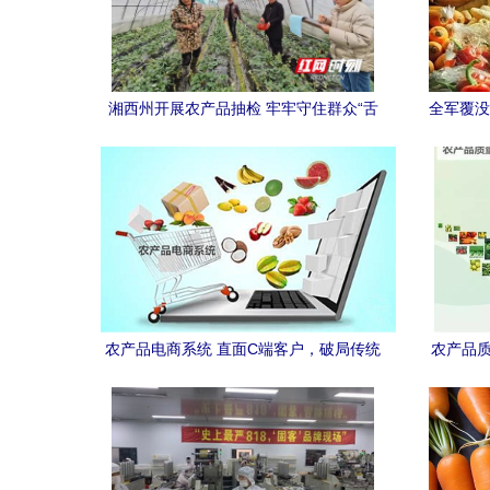
湘西州开展农产品抽检 牢牢守住群众“舌
全军覆没
尖上的安全”
农产品电商系统 直面C端客户，破局传统
农产品质
销售难题