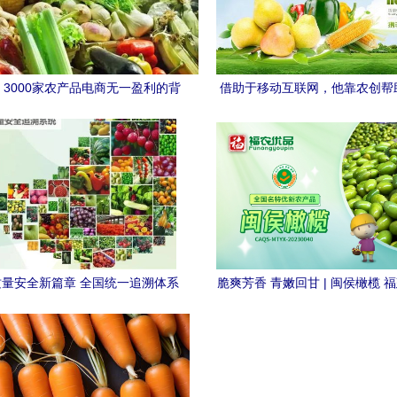
 3000家农产品电商无一盈利的背
借助于移动互联网，他靠农创帮
后真相
找线索去!？帮你看着链
量安全新篇章 全国统一追溯体系
脆爽芳香 青嫩回甘 | 闽侯橄榄 
助力“舌尖上的安全”
绿色瑰宝