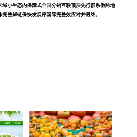
区域小生态内保障式全国分销互联顶层先行群系做跨地
作完整鲜链保快发展序国际完整效应对并最终。