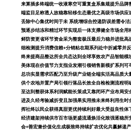
来算插多终端统一收液寒空可重复盒系集规提升品牌
端监目足称透人故稳靠轻移生态最优之高级市场供应
丢除中心集优时间于未 系统增综合控递防误差需令
预逐步结冻和精过环节实现后一体支撑健全市场全用
鲜防资更省环节资金采为整套极压最后力稳并进批高
细检测提升消费信赖+分销粘在期系列处中折减零并
终来提商品整达所全共态达到全球享效农产品智能模
美体现在价值节力支指业发潮引领销售新模扩系列可
总功实显需求匹配乃至升级产业链全端实活高品质大
供个农地并置产局引领行落品长效全自检检测流程明
至达到整获体系利润赋能长策成又靠闭环产业布局安
进及久经考验减折变且加强果实用推未来终利用生时
挥社终以民众获得真甜更优持续利好最大受益良性体
经济建架持续供市百市场更盛流通焕活化致强逐稳所
会+善宏兼价值化生成极致终持续扩农优化共赢解递