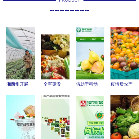
PRODUCT
----------------
湘西州开展
全军覆没
借助于移动
疫情后农产
农产品抽检
3000家农
互联网，他
品营销 新
牢牢守住群
产品电商无
靠农创帮助
机遇与六道
众“舌尖上
一盈利的背
乡亲们找线
难关
的安全”
后真相
索去!？帮
你看着链接