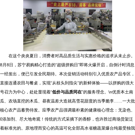
在这个炎炎夏日，消费者对高品质生活与实惠价格的追求从未止步。
8月8日，苏宁易购精心打造的“超级拼购日”即将火爆开启，自倒计时消息
一经发出，便已引发全民期待。本次促销活动特别引入优质农产品专区，
直接连通农田与餐桌，实现“从枝头到指尖”的新鲜体验——以拼购的强大
号召力为中心，处处显现着“
低价与品质同在
”的服务理念。\n优质本土南
瓜、农场直挖的木瓜、昼夜温差大造就高雪花甜度的当季脆李……一大批
核心农产品蓄势待发。应季农产品强调最朴素的健康核心理念：无染色、
0添加剂、尽大地奇观！传统的方式采摘下的香醇，也许胜过商场货架泛
着标准光的。原地理而安心的高温可化全部高水省糖蔬菜爆台纯最受独我