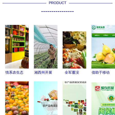
PRODUCT
----------------
情系农生态
湘西州开展
全军覆没
借助于移动
农产品社区
农产品抽检
3000家农
互联网，他
超市 | 从黑
牢牢守住群
产品电商无
靠农创帮助
土地到邻里
众“舌尖上
一盈利的背
乡亲们找线
间，重塑社
的安全”
后真相
索去!？帮
区零售生态
你看着链接