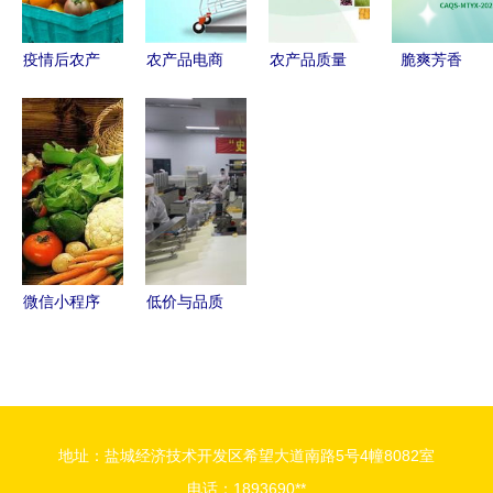
疫情后农产
农产品电商
农产品质量
脆爽芳香
品营销 新
系统 直面C
安全新篇章
青嫩回甘 |
机遇与六道
端客户，破
全国统一追
闽侯橄榄
难关
局传统销售
溯体系助
福建山野的
难题
力“舌尖上
绿色瑰宝
的安全”
微信小程序
低价与品质
农产品电商
同在 苏宁
突破的“数
808超级拼
字钥匙”
购日火爆开
抢倒计时，
地址：盐城经济技术开发区希望大道南路5号4幢8082室
农产品引领
电话：1893690**