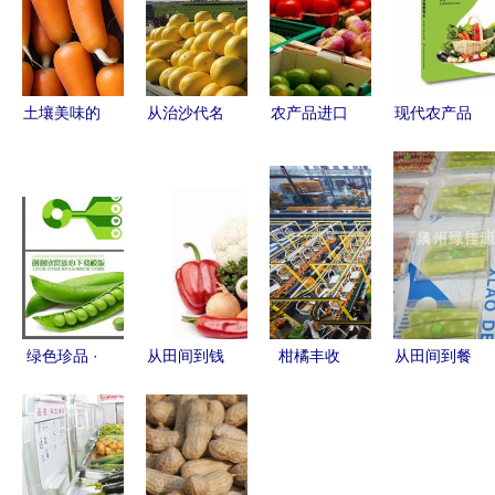
土壤美味的
从治沙代名
农产品进口
现代农产品
馈赠 捕捉
词到网销奇
清关全攻略
贮藏加工技
胡萝卜与农
迹 甘肃民
流程、要点
术丛书 蔬
产品的摄影
勤农产品的
与注意事项
菜茶叶贮运
之美
逆袭之路
保鲜技术
绿色珍品 ·
从田间到钱
柑橘丰收
从田间到餐
天然纯享
袋 低成本
季，石门县
桌 打造可
高山豌豆系
高回报的农
工人忙碌包
溯源的生鲜
列产品介绍
产品销售全
装保供应
配送新标杆
指南
攻略