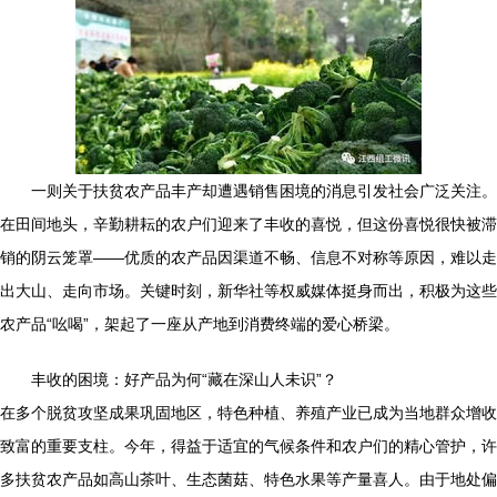
一则关于扶贫农产品丰产却遭遇销售困境的消息引发社会广泛关注。
在田间地头，辛勤耕耘的农户们迎来了丰收的喜悦，但这份喜悦很快被滞
销的阴云笼罩——优质的农产品因渠道不畅、信息不对称等原因，难以走
出大山、走向市场。关键时刻，新华社等权威媒体挺身而出，积极为这些
农产品“吆喝”，架起了一座从产地到消费终端的爱心桥梁。
丰收的困境：好产品为何“藏在深山人未识”？
在多个脱贫攻坚成果巩固地区，特色种植、养殖产业已成为当地群众增收
致富的重要支柱。今年，得益于适宜的气候条件和农户们的精心管护，许
多扶贫农产品如高山茶叶、生态菌菇、特色水果等产量喜人。由于地处偏