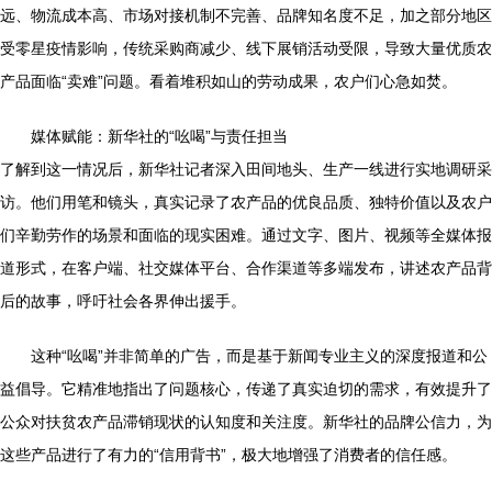
远、物流成本高、市场对接机制不完善、品牌知名度不足，加之部分地区
受零星疫情影响，传统采购商减少、线下展销活动受限，导致大量优质农
产品面临“卖难”问题。看着堆积如山的劳动成果，农户们心急如焚。
媒体赋能：新华社的“吆喝”与责任担当
了解到这一情况后，新华社记者深入田间地头、生产一线进行实地调研采
访。他们用笔和镜头，真实记录了农产品的优良品质、独特价值以及农户
们辛勤劳作的场景和面临的现实困难。通过文字、图片、视频等全媒体报
道形式，在客户端、社交媒体平台、合作渠道等多端发布，讲述农产品背
后的故事，呼吁社会各界伸出援手。
这种“吆喝”并非简单的广告，而是基于新闻专业主义的深度报道和公
益倡导。它精准地指出了问题核心，传递了真实迫切的需求，有效提升了
公众对扶贫农产品滞销现状的认知度和关注度。新华社的品牌公信力，为
这些产品进行了有力的“信用背书”，极大地增强了消费者的信任感。