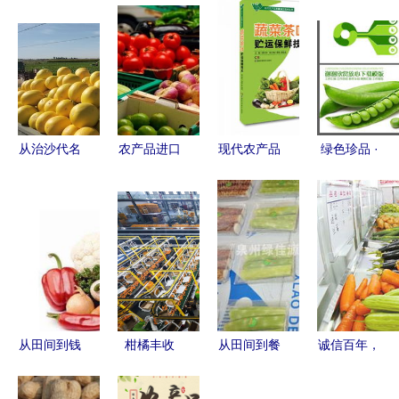
从治沙代名
农产品进口
现代农产品
绿色珍品 ·
词到网销奇
清关全攻略
贮藏加工技
天然纯享
迹 甘肃民
流程、要点
术丛书 蔬
高山豌豆系
勤农产品的
与注意事项
菜茶叶贮运
列产品介绍
逆袭之路
保鲜技术
指南
从田间到钱
柑橘丰收
从田间到餐
诚信百年，
袋 低成本
季，石门县
桌 打造可
基业长青
高回报的农
工人忙碌包
溯源的生鲜
——雪印公