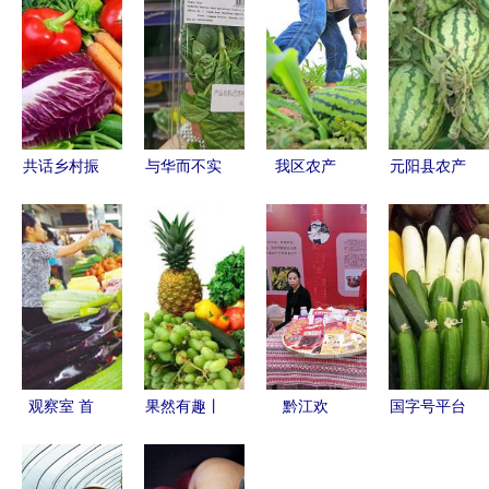
共话乡村振
与华而不实
我区农产
元阳县农产
兴新篇章
的包装说拜
品“走出
品信息网
——陕西西
拜 生鲜农
去”后的多
连接大山与
安首届新农
产品包装新
重收获与深
市场，赋能
人与农业专
国标引领绿
远影响
乡村振兴新
家共商农产
色新风尚
引擎
品发展大计
观察室 首
果然有趣丨
黔江欢
国字号平台
届中国农产
看雨城的农
庆“中国农
赋能，国际
品品牌大
产品，承包
民丰收节”
范产业启航